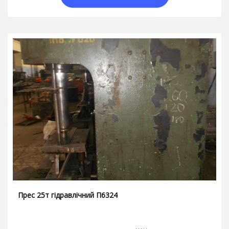
Прес 25т гідравлічний П6324