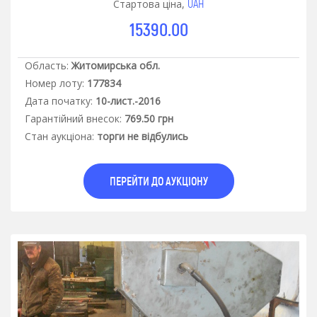
UAH
Стартова ціна,
15390.00
Область:
Житомирська обл.
Номер лоту:
177834
Дата початку:
10-лист.-2016
Гарантiйний внесок:
769.50 грн
Стан аукцiона:
торги не відбулись
ПЕРЕЙТИ ДО АУКЦІОНУ