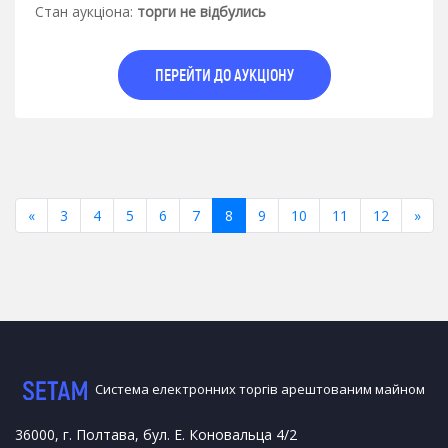
Стан аукцiона:
торги не відбулись
ПЕРЕЙТИ ДО АУКЦІОНУ
«
Previous
3
4
5
6
7
8
9
10
11
12
»
Nex
Система електронних торгів арештованим майном
36000, г. Полтава, бул. Е. Коновальца 4/2