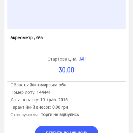
Акреометр , б\в
UAH
Стартова ціна,
30.00
Область:
Житомирська обл.
Номер лоту:
144441
Дата початку:
10-трав.-2016
Гарантiйний внесок:
0.00 грн
Стан аукцiона:
торги не відбулись