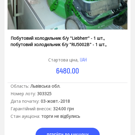
Побутовий холодильник б/у "Liеbherr" - 1 шт.,
побутовий холодильник б/у "RU5002B" - 1 шт.,
електрична газонокосарка б/у "Rasenblinz" - 1 шт.
UAH
Стартова ціна,
6480.00
Область:
Львівська обл.
Номер лоту:
303325
Дата початку:
03-жовт.-2018
Гарантiйний внесок:
324.00 грн
Стан аукцiона:
торги не відбулись