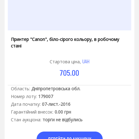
Принтер "Canon", біло-сірого кольору, в робочому
стані
UAH
Стартова ціна,
705.00
Область:
Дніпропетровська обл.
Номер лоту:
179007
Дата початку:
07-лист.-2016
Гарантiйний внесок:
0.00 грн
Стан аукцiона:
торги не відбулись