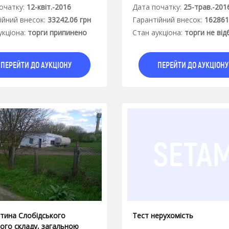
очатку:
12-квіт.-2016
Дата початку:
25-трав.-201
iйний внесок:
33242.06 грн
Гарантiйний внесок:
162861
укцiона:
торги припинено
Стан аукцiона:
торги не від
ПЕРЕЙТИ ДО АУКЦІОНУ
ПЕРЕЙТИ ДО АУКЦІОНУ
стина Слобідського
Тест нерухомість
ого складу, загальною