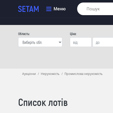
Меню
Область:
Цiна:
Аукціони
Нерухомість
Промислова нерухомість
Список лотів