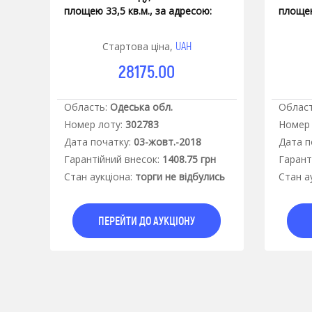
площею 33,5 кв.м., за адресою:
площею
Одеська обл., Кодимський р-н,
Одеськ
смт. Слобідка, вул. Вокзальна, 29-
смт. Сл
UAH
Стартова ціна,
а
а
28175.00
Область:
Одеська обл.
Област
Номер лоту:
302783
Номер 
Дата початку:
03-жовт.-2018
Дата п
Гарантiйний внесок:
1408.75 грн
Гарант
Стан аукцiона:
торги не відбулись
Стан а
ПЕРЕЙТИ ДО АУКЦІОНУ