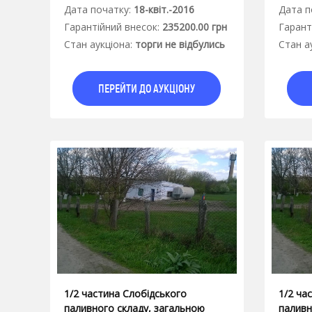
Дата початку:
18-квіт.-2016
Дата п
Гарантiйний внесок:
235200.00 грн
Гарант
Стан аукцiона:
торги не відбулись
Стан а
ПЕРЕЙТИ ДО АУКЦІОНУ
1/2 частина Слобідського
1/2 ча
паливного складу, загальною
паливн