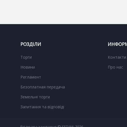
РОЗДІЛИ
ИНФОРМ
Торги
Контакти
Новини
Про нас
Регламент
Безоплатная передача
Земельні торги
Запитання та відповіді
Всі права захищено © SETAM, 2026