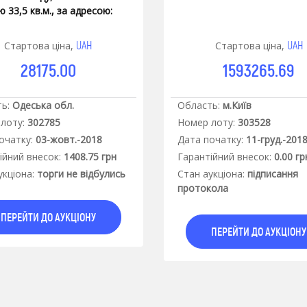
 33,5 кв.м., за адресою:
а обл., Кодимський р-н,
обідка, вул. Вокзальна, 29-
UAH
UAH
Стартова ціна,
Стартова ціна,
28175.00
1593265.69
ь:
Одеська обл.
Область:
м.Київ
лоту:
302785
Номер лоту:
303528
очатку:
03-жовт.-2018
Дата початку:
11-груд.-201
iйний внесок:
1408.75 грн
Гарантiйний внесок:
0.00 гр
укцiона:
торги не відбулись
Стан аукцiона:
підписання
протокола
ПЕРЕЙТИ ДО АУКЦІОНУ
ПЕРЕЙТИ ДО АУКЦІОНУ