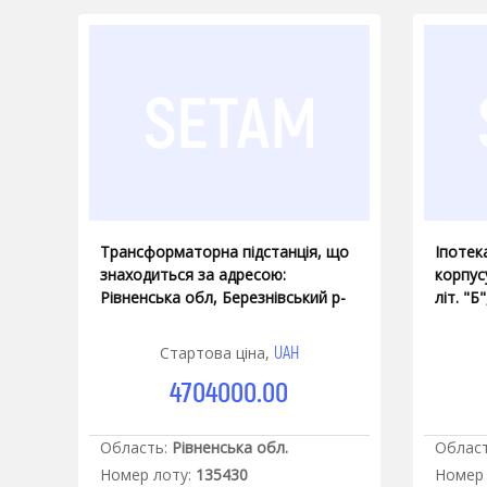
Трансформаторна підстанція, що
Іпотек
знаходиться за адресою:
корпусу 
Рівненська обл, Березнівський р-
літ. "
н, м.Малинськ, вул.Півчнічна, 10А
кв.м.,
м. Жит
UAH
Стартова ціна,
4704000.00
Область:
Рівненська обл.
Област
Номер лоту:
135430
Номер 