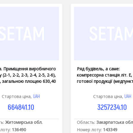
а. Приміщення виробничого
Ряд будівель, а саме:
(2-1, 2-2, 2-3, 2-4, 2-5, 2-6),
компресорна станція літ. Е,
Б", загальною площею 630,40
готової продукції (медпункт)
 що знаходиться за адресою
Х, розпалювальний цех №3,
омир, вул. Ватутіна 170а
сушильна камера.
UAH
UAH
Стартова ціна,
Стартова ціна,
664841.10
3257234.10
ь:
Житомирська обл.
Область:
Закарпатська обл
лоту:
136490
Номер лоту:
143349