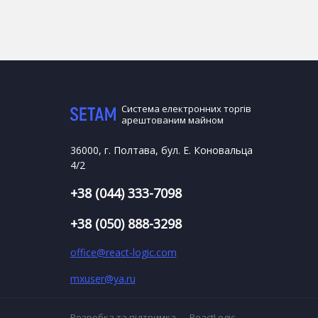
Система електронних торгів
арештованим майном
36000, г. Полтава, бул. Е. Коновальца
4/2
+38 (044) 333-7098
+38 (050) 888-3298
office@react-logic.com
mxuser@ya.ru
Розробка та підтримка — ReactLogic