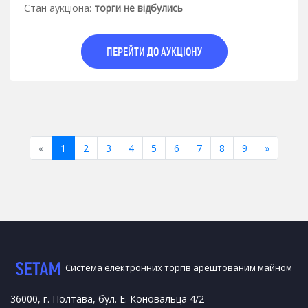
Стан аукцiона:
торги не відбулись
ПЕРЕЙТИ ДО АУКЦІОНУ
«
Previous
1
2
3
4
5
6
7
8
9
»
Next
Система електронних торгів арештованим майном
36000, г. Полтава, бул. Е. Коновальца 4/2